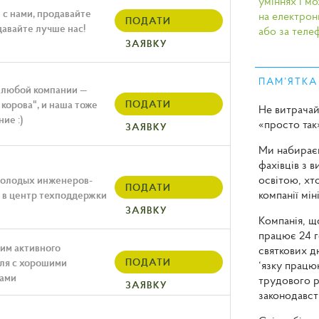
уміннях і м
 с нами, продавайте
на електро
ПОДАТИ
давайте лучше нас!
або за тел
ЗАЯВКУ
ПАМ’ЯТКА
 любой компании —
корова", и наша тоже
ПОДАТИ
Не витрачай
ие :)
«просто так
ЗАЯВКУ
Ми набирає
фахівців з 
освітою, хт
олодых инженеров-
ПОДАТИ
компанії мін
 в центр техподдержки
ЗАЯВКУ
Компанія, що
працює 24 г
им активного
святкових дн
ля с хорошими
ПОДАТИ
‘язку працю
ами
трудового 
ЗАЯВКУ
законодавст