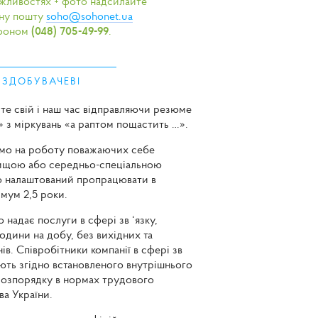
ожливостях + фото надсилайте
нну пошту
soho@sohonet.ua
ефоном
(048) 705-49-99
.
 ЗДОБУВАЧЕВІ
те свій і наш час відправляючи резюме
» з міркувань «а раптом пощастить …».
мо на роботу поважаючих себе
вищою або середньо-спеціальною
о налаштований пропрацювати в
імум 2,5 роки.
 надає послуги в сфері зв ‘язку,
одини на добу, без вихідних та
ів. Співробітники компанії в сфері зв
ють згідно встановленого внутрішнього
розпорядку в нормах трудового
ва України.