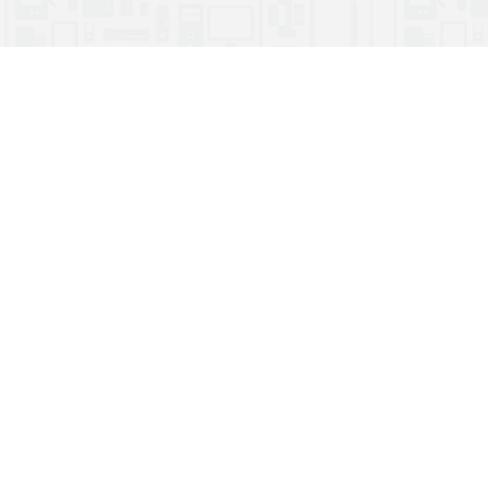
КОМПАНІЯ
ання
Контакти
ння
Новини
Про компанію
Вакансії
Договір-оферта
Заява-приєднання
телекомунікаційний проект
© 1998-2026 «
SOHONET
» ТОВ «Пiвденна