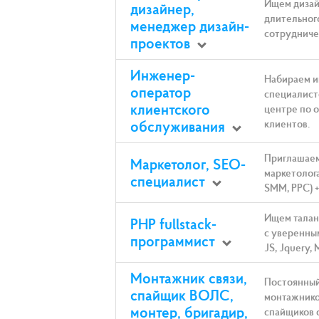
Ищем дизай
дизайнер,
длительног
менеджер дизайн-
сотрудниче
проектов
Инженер-
Набираем и
оператор
специалисто
клиентского
центре по 
обслуживания
клиентов.
Приглашаем
Маркетолог, SEO-
маркетолога
специалист
SMM, PPC) 
Ищем талан
PHP fullstack-
с уверенным
программист
JS, Jquery,
Монтажник связи,
Постоянный
спайщик ВОЛС,
монтажнико
монтер, бригадир,
спайщиков 