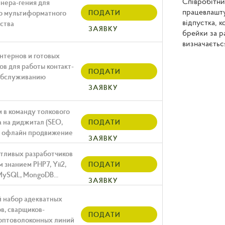
Співробітни
нера-гения для
працевлашту
о мультиформатного
ПОДАТИ
відпустка, к
ства
ЗАЯВКУ
брейки за р
визначаєтьс
нтернов и готовых
в для работы контакт-
ПОДАТИ
обслуживанию
ЗАЯВКУ
 в команду толкового
 на диджитал (SEO,
ПОДАТИ
+ офлайн продвижение
ЗАЯВКУ
тливых разработчиков
 знанием PHP7, Yii2,
ПОДАТИ
 MySQL, MongoDB...
ЗАЯВКУ
 набор адекватных
в, сварщиков-
ПОДАТИ
оптоволоконных линий