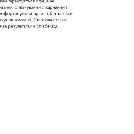
кам гарантується офіційне
вання, оплачуваний лікарняний і
омфортні умови праці, обід та кава-
ахунок компанії. Стартова ставка
я за результатами співбесіди.