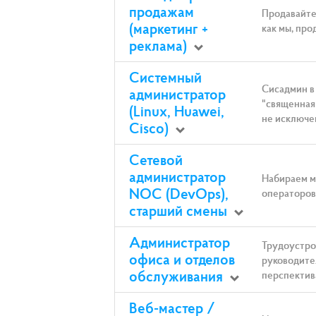
продажам
Продавайте
(маркетинг +
как мы, про
реклама)
Системный
Сисадмин в
администратор
"священная 
(Linux, Huawei,
не исключен
Cisco)
Сетевой
администратор
Набираем м
NOC (DevOps),
операторов
старший смены
Администратор
Трудоустро
офиса и отделов
руководите
обслуживания
перспектив
Веб-мастер /