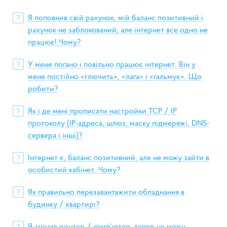
Я поповнив свій рахунок, мій баланс позитивний і
?
рахунок не заблокований, але інтернет все одно не
працює! Чому?
У мене погано і повільно працює інтернет. Він у
?
мене постійно «глючить», «лага» і «гальмує». Що
робити?
Як і де мені прописати настройки TCP / IP
?
протоколу (IP-адреса, шлюз, маску підмережі, DNS-
сервера і інші)?
Інтернет є, баланс позитивний, але не можу зайти в
?
особистий кабінет. Чому?
Як правильно перезавантажити обладнання в
?
будинку / квартирі?
Я змінив роутер / комп’ютер, тепер не можу
?