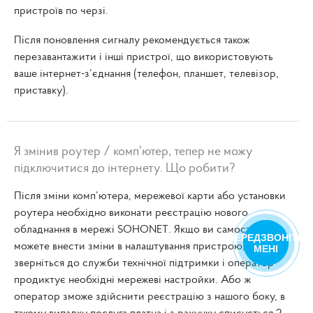
пристроїв по черзі.
Після поновлення сигналу рекомендується також
перезавантажити і інші пристрої, що використовують
ваше інтернет-з’єднання (телефон, планшет, телевізор,
приставку).
Я змінив роутер / комп’ютер, тепер не можу
підключитися до інтернету. Що робити?
Після зміни комп’ютера, мережевої карти або установки
роутера необхідно виконати реєстрацію нового
обладнання в мережі SOHONET. Якщо ви самостійно
ПЕРЕДЗВОНІТЬ
можете внести зміни в налаштування пристрою,
МЕНІ
зверніться до служби технічної підтримки і оператор
продиктує необхідні мережеві настройки. Або ж
оператор зможе здійснити реєстрацію з нашого боку, в
такому випадку послуга платна і з рахунку списується 2