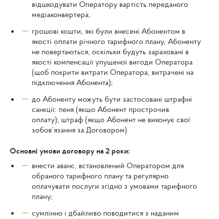
відшкодувати Оператору вартість переданого
медіаконвертера;
грошові кошти, які були внесені Абонентом в
якості оплати річного тарифного плану, Абоненту
не повертаються, оскільки будуть зараховані в
якості компенсації упущеної вигоди Оператора
(щоб покрити витрати Оператора, витрачені на
підключення Абонента);
до Абоненту можуть бути застосовані штрафні
санкції: пеня (якщо Абонент прострочив
оплату); штраф (якщо Абонент не виконує свої
зобов’язання за Договором).
Основні умови договору на 2 роки:
внести аванс, встановлений Оператором для
обраного тарифного плану та регулярно
оплачувати послуги згідно з умовами тарифного
плану;
сумлінно і дбайливо поводитися з наданим