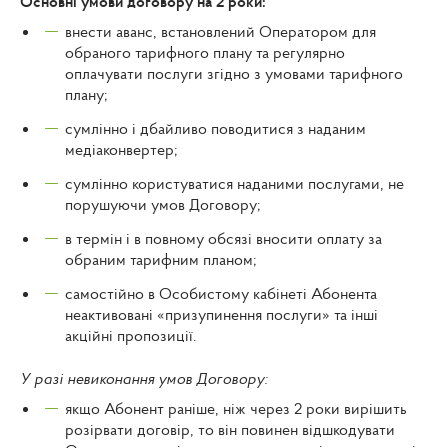
Основні умови договору на 2 роки:
внести аванс, встановлений Оператором для
обраного тарифного плану та регулярно
оплачувати послуги згідно з умовами тарифного
плану;
сумлінно і дбайливо поводитися з наданим
медіаконвертер;
сумлінно користуватися наданими послугами, не
порушуючи умов Договору;
в термін і в повному обсязі вносити оплату за
обраним тарифним планом;
самостійно в Особистому кабінеті Абонента
неактивовані «призупинення послуги» та інші
акційні пропозиції.
У разі невиконання умов Договору:
якщо Абонент раніше, ніж через 2 роки вирішить
розірвати договір, то він повинен відшкодувати