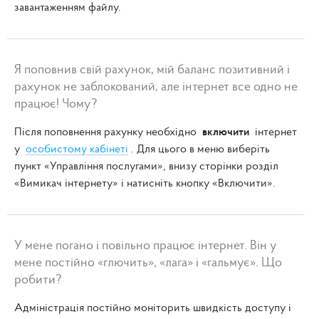
завантаженням файлу.
Я поповнив свій рахунок, мій баланс позитивний і
рахунок не заблокований, але інтернет все одно не
працює! Чому?
Після поповнення рахунку необхідно
включити
інтернет
у
особистому кабінеті
. Для цього в меню виберіть
пункт «Управління послугами», внизу сторінки розділ
«Вимикач інтернету» і натисніть кнопку «Включити».
У мене погано і повільно працює інтернет. Він у
мене постійно «глючить», «лага» і «гальмує». Що
робити?
Адміністрація постійно моніторить швидкість доступу і