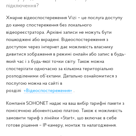
підключення?
Хмарне відеоспостереження Vizi – це послуга доступу
до камер спостереження без локального
відеореєстратора. Архівні записи не можуть бути
пошкоджені або вкрадені. Відеоспостереження з
доступом через інтернет дає можливість власнику
дивитися зображення в режимі онлайн або запис в будь-
який час і з будь-якої точки світу. Також можна
спостерігати одночасно за кількома територіально
розподіленими об’єктами. Детально ознайомитися з
послугою можна на сайті в
розділі
«Відеоспостереження»
.
Компанія SOHONET надає на ваш вибір тарифні пакети з
помісячною абонентською платою. Також є можливість
замовити тариф з лінійки «Start», що включає в себе
готове рішення – IP-камеру, монтаж та налагодження.