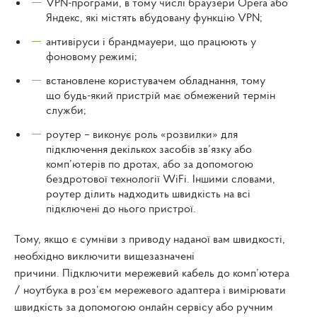
VPN-програми, в тому числі браузери Opera або
Яндекс, які містять вбудовану функцію VPN;
антивіруси і брандмауери, що працюють у
фоновому режимі;
встановлене користувачем обладнання, тому
що будь-який пристрій має обмежений термін
служби;
роутер – виконує роль «розвилки» для
підключення декількох засобів зв’язку або
комп’ютерів по дротах, або за допомогою
бездротової технології WiFi. Іншими словами,
роутер ділить надходить швидкість на всі
підключені до нього пристрої.
Тому, якщо є сумніви з приводу наданої вам швидкості,
необхідно виключити вищезазначені
причини. Підключити мережевий кабель до комп’ютера
/ ноутбука в роз’єм мережевого адаптера і вимірювати
швидкість за допомогою онлайн сервісу або ручним