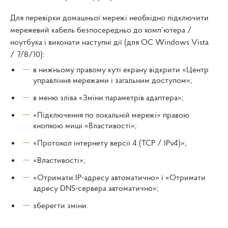
Для перевірки домашньої мережі необхідно підключити
мережевий кабель безпосередньо до комп’ютера /
ноутбука і виконати наступні дії (для ОС Windows Vista
/ 7/8/10):
в нижньому правому куті екрану відкрити «Центр
управління мережами і загальним доступом»;
в меню зліва «Зміни параметрів адаптера»;
«Підключення по локальній мережі» правою
кнопкою миші «Властивості»;
«Протокол інтернету версії 4 (TCP / IPv4)»;
«Властивості»;
«Отримати IP-адресу автоматично» і «Отримати
адресу DNS-сервера автоматично»;
зберегти зміни.