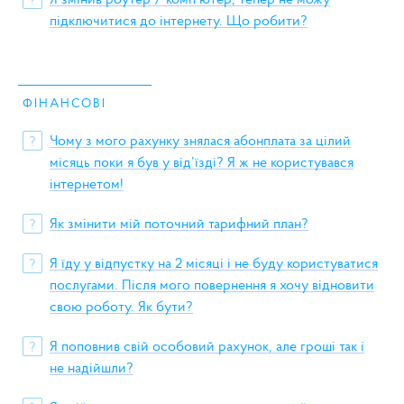
підключитися до інтернету. Що робити?
ФІНАНСОВІ
Чому з мого рахунку знялася абонплата за цілий
?
місяць поки я був у від’їзді? Я ж не користувався
інтернетом!
Як змінити мій поточний тарифний план?
?
Я їду у відпустку на 2 місяці і не буду користуватися
?
послугами. Після мого повернення я хочу відновити
свою роботу. Як бути?
Я поповнив свій особовий рахунок, але гроші так і
?
не надійшли?