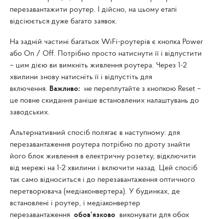
перезавантажити роутер. І дійсно, на цьому етапі
відсіюється дуже багато заявок.
На задній частині багатьох WiFi-роутерів є кнопка Power
або On / Off. Потрібно просто натиснути її і відпустити
– цим дією ви вимкніть живлення роутера. Через 1-2
хвилини знову натисніть її і відпустіть для
включення.
Важливо:
не переплутайте з кнопкою Reset –
це повне скидання раніше встановлених налаштувань до
заводських.
Альтернативний спосіб полягає в наступному: для
перезавантаження роутера потрібно по дроту знайти
його блок живлення в електричну розетку, відключити
від мережі на 1-2 хвилини і включити назад. Цей спосіб
так само відноситься і до перезавантаження оптичного
перетворювача (медіаконвертера). У будинках, де
встановлені і роутер, і медіаконвертер
перезавантаження
обов’язково
виконувати для обох