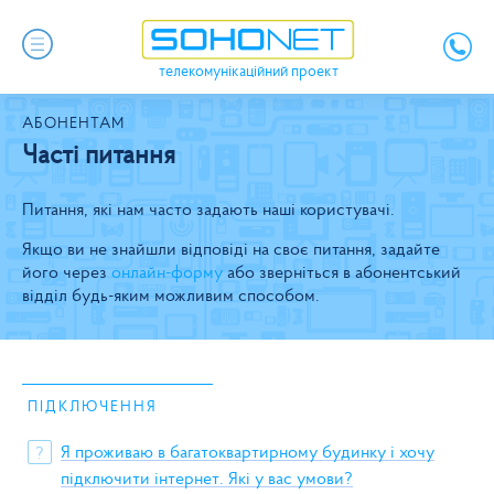
телекомунікаційний проект
АБОНЕНТАМ
Часті питання
Питання, які нам часто задають наші користувачі.
Якщо ви не знайшли відповіді на своє питання, задайте
його через
онлайн-форму
або зверніться в абонентський
відділ будь-яким можливим способом.
ПІДКЛЮЧЕННЯ
Я проживаю в багатоквартирному будинку і хочу
?
підключити інтернет. Які у вас умови?