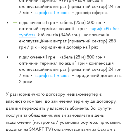
оптичний термінал 999 грн + компенсація
експлуатаційних витрат (приватний сектор) 24 грн
/ міс +
тариф на 1 місяць
– договір оферта;
підключення 1 грн + кабель (25 м) 500 грн +
оптичний термінал по акції 1 грн +
тариф «Рік без
турбот»
576 юнітів (3456 грн) + компенсація
експлуатаційних витрат (приватний сектор) 288
грн / рік – юридичний договір на 1 рік;
підключення 1 грн + кабель (25 м) 500 грн +
оптичний термінал по акції 1 грн + компенсація
експлуатаційних витрат (приватний сектор) 24 грн
/ міс +
тариф на 1 місяць
– юридичний договір на
2 роки.
У разі юридичного договору медіаконвертер є
власністю компанії до закінчення терміну дії договору,
далі він переходить у власність абонента. Всі супутні
послуги та обладнання, яке ви замовляєте в день
підключення (настройка / установка роутера, приставки,
додатки на SMART TV) оплачуються вами за фактом в