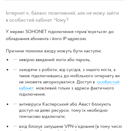
Інтернет є, баланс позитивний, але не можу зайти
в особистий кабінет. Чому?
У мережі SOHONET підключення «прив’язується» до
обладнання абонента і його IP-адресою.
Причини помилки входу можуть бути наступні:
невірно введений логін або пароль;
заходячи з роботи, від сусідів, з іншого міста, а
також підключившись до мобільного інтернету ви
не зможете авторизуватися. Доступ в
особистий
кабінет
можливий тільки з адреси фактичного
підключення;
антивіруси Касперський або Аваст блокують
доступ на деякі ресурси, тому їх необхідно
тимчасово відключати;
вхід блокує запущене VPN-з’єднання (в тому числі