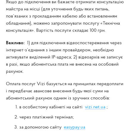
Якщо до підключення ви бажаєте отримати консультацію
майстра на місці (для уточнення будь-яких питань,
пов’язаних з прокладанням кабелю або встановленням
обладнання), можемо запропонувати послугу «Технічна
консультація». Вартість послуги складає 100 грн.
Важливо:
1) для підключення відеоспостереження через
інтернет-з’єднання з іншим провайдером, необхідно
активувати виділений IP-адреса; 2) відеоархів не записує
в разі, якщо абонентська плата не внесена на особовий
рахунок.
Оплата послуг Vizi базується на принципах передоплати
і передбачає авансове внесення будь-якої суми на
абонентський рахунок одним із зручних способів:
в особистому кабінеті на сайті
vizi.net.ua
;
через платіжний термінал;
за допомогою сайту
easypay.ua