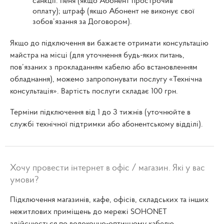
санкції: пеня (якщо Абонент прострочив
оплату); штраф (якщо Абонент не виконує свої
зобов’язання за Договором).
Якщо до підключення ви бажаєте отримати консультацію
майстра на місці (для уточнення будь-яких питань,
пов’язаних з прокладанням кабелю або встановленням
обладнання), можемо запропонувати послугу «Технічна
консультація». Вартість послуги складає 100 грн.
Терміни підключення від 1 до 3 тижнів (уточнюйте в
службі технічної підтримки або абонентському відділі).
Хочу провести інтернет в офіс / магазин. Які у вас
умови?
Підключення магазинів, кафе, офісів, складських та інших
нежитлових приміщень до мережі SOHONET
здійснюється по волоконно-оптичному кабелю,