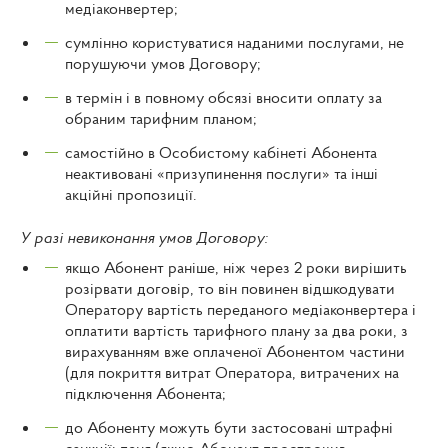
медіаконвертер;
сумлінно користуватися наданими послугами, не
порушуючи умов Договору;
в термін і в повному обсязі вносити оплату за
обраним тарифним планом;
самостійно в Особистому кабінеті Абонента
неактивовані «призупинення послуги» та інші
акційні пропозиції.
У разі невиконання умов Договору:
якщо Абонент раніше, ніж через 2 роки вирішить
розірвати договір, то він повинен відшкодувати
Оператору вартість переданого медіаконвертера і
оплатити вартість тарифного плану за два роки, з
вирахуванням вже оплаченої Абонентом частини
(для покриття витрат Оператора, витрачених на
підключення Абонента;
до Абоненту можуть бути застосовані штрафні