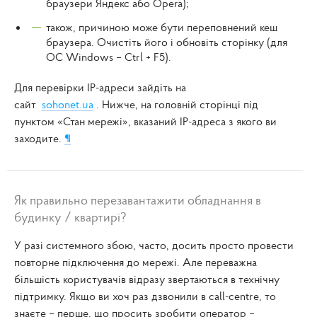
браузери Яндекс або Opera);
також, причиною може бути переповнений кеш
браузера. Очистіть його і обновіть сторінку (для
ОС Windows – Ctrl + F5).
Для перевірки IP-адреси зайдіть на
сайт
sohonet.ua
. Нижче, на головній сторінці під
пунктом «Стан мережі», вказаний IP-адреса з якого ви
заходите.
¶
Як правильно перезавантажити обладнання в
будинку / квартирі?
У разі системного збою, часто, досить просто провести
повторне підключення до мережі. Але переважна
більшість користувачів відразу звертаються в технічну
підтримку. Якщо ви хоч раз дзвонили в call-centre, то
знаєте – перше, що просить зробити оператор –