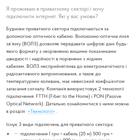
Я проживаю в приватному секторі і хочу
підключити інтернет. Які у вас умови?
Будинки приватного сектора підключаються за
допомогою оптичного кабелю. Волоконно-оптична лінія
зв’язку (ВОЛЗ) дозволяє передавати цифрові дані будь-
якого формату з незрівнянно вищими показниками
швидкості і надійності в порівнянні з мідним
кабелем. ВОЛЗ несприйнятлива до електромагнітного і
радіоактивного випромінювання, а також до
температурних коливань, має невисокий коефіцієнтом
загасання сигналу. Компанія використовує 2 технології
підключення: FTTH (Fiber to the Home) і PON (Passive
Optical Network). Детально ознайомитися з ними можна
в розділі
«Технології»
.
Існує 3 види підключень для приватного сектора:
підключення 1 грн + кабель (25 м) 500 грн +