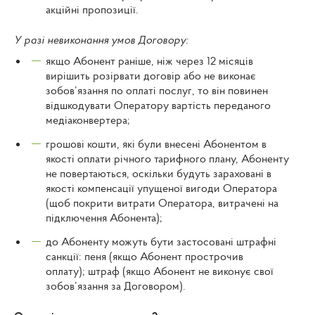
акційні пропозиції.
У разі невиконання умов Договору:
якщо Абонент раніше, ніж через 12 місяців
вирішить розірвати договір або не виконає
зобов’язання по оплаті послуг, то він повинен
відшкодувати Оператору вартість переданого
медіаконвертера;
грошові кошти, які були внесені Абонентом в
якості оплати річного тарифного плану, Абоненту
не повертаються, оскільки будуть зараховані в
якості компенсації упущеної вигоди Оператора
(щоб покрити витрати Оператора, витрачені на
підключення Абонента);
до Абоненту можуть бути застосовані штрафні
санкції: пеня (якщо Абонент прострочив
оплату); штраф (якщо Абонент не виконує свої
зобов’язання за Договором).