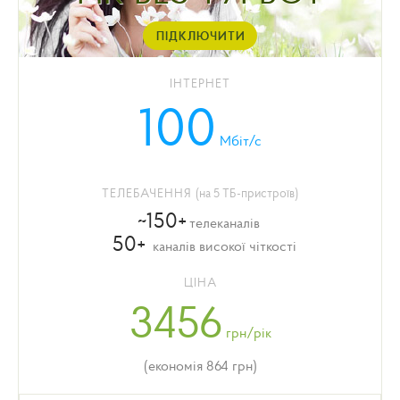
ПІДКЛЮЧИТИ
ІНТЕРНЕТ
100
Мбіт/с
ТЕЛЕБАЧЕННЯ
(на 5 ТБ-пристроїв)
~150+
телеканалів
50+
каналів високої чіткості
ЦІНА
3456
грн/рік
(економія 864 грн)