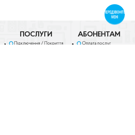
ПЕРЕДЗВОНІТЬ
МЕНІ
ПОСЛУГИ
АБОНЕНТАМ
Підключення / Покриття
Оплата послуг
Інтернет
Особистий кабінет
Телебачення
Техпідтримка
Телефонія
Часті питання
Відеоспостереження
Акції
МАГАЗИН
КОМПАНІЯ
Мережеве обладнання
Контакти
Все для телебачення
Новини
Камери
Про компанію
Телефонія
Вакансії
Договір-оферта
Заява-приєднання