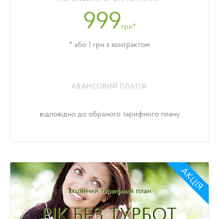
Підключитись до тарифного плану
999
«ПАТРІОТИЧНИЙ» можна до 31.12.2025 року.
грн*
Щоб підключитися до мережі або перейти на
* або 1 грн з контрактом
тарифний план «ПАТРІОТИЧНИЙ» залиште запит на
підключення або активацію пакету
в мобільному
додатку та у чаті з оператором абонентського
відділу
.
АВАНСОВИЙ ПЛАТІЖ
відповідно до обраного тарифного плану
АКЦІЯ
акційний тарифний план
РІК БЕЗ ТУРБОТ