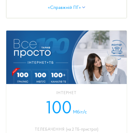
«Справжній ГІГ»
Замовляйте тариф
«Справжній ГІГ»
зі знижкою
50%
на рік.
Сплатіть лише
3599 грн
до
31.08.2026
року і
отримайте цілий рік гігабітного інтернету з
симетричною швидкістю
до 1 Гбіт/с
та
максимальний пакет цифрового телебачення
BONUS TV
.
Тариф діє для нових і існуючих абонентів.
ІНТЕРНЕТ
100
Параметри тарифу:
Мбіт/с
швидкість доступу до інтернету — до
1000/1000 Мбіт/с;
ТЕЛЕБАЧЕННЯ
(на 2 ТБ-пристрої)