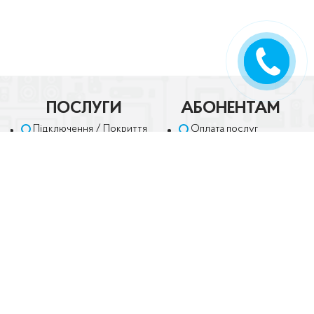
ПЕРЕДЗВОНІТЬ
МЕНІ
ПОСЛУГИ
АБОНЕНТАМ
Підключення / Покриття
Оплата послуг
Інтернет
Особистий кабінет
Телебачення
Техпідтримка
Телефонія
Часті питання
Відеоспостереження
Акції
МАГАЗИН
КОМПАНІЯ
Мережеве обладнання
Контакти
Все для телебачення
Новини
Камери
Про компанію
Телефонія
Вакансії