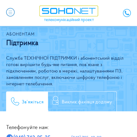
телекомунікаційний проект
АБОНЕНТАМ
Підтримка
Служба ТЕХНІЧНОЇ ПІДТРИМКИ і абонентський відділ
готові вирішити будь-яке питання, пов’язане з
підключенням, роботою в мережі, налаштуваннями ПЗ,
замовленням послуг, включаючи цифрову телефонію і
інтернет-телебачення.
Зв’яжiться
Виклик фахівця додому
Телефонуйте нам:
(
)