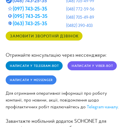
048
743-25-35
(
)
048
705-49-99
(
)
097
743-25-35
(
)
048
772-59-56
(
)
095
743-25-35
(
)
048
705-49-89
(
)
063
743-25-35
(
)
0482
390-403
ЗАМОВИТИ ЗВОРОТНІЙ ДЗВІНОК
Отримайте консультацію через мессенджери:
НАПИСАТИ У TELEGRAM-BOT
НАПИСАТИ У VIBER-BOT
НАПИСАТИ У MESSENGER
Для отримання оперативної інформації про роботу
компанії, про новини, акції, повідомлення щодо
профілактичних робіт підключайтесь до
Telegram-каналу
.
Завантажте мобільний додаток SOHONET для