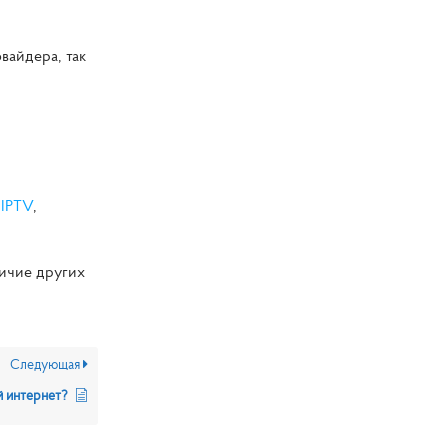
вайдера, так
,
IPTV
,
личие других
Следующая
й интернет?