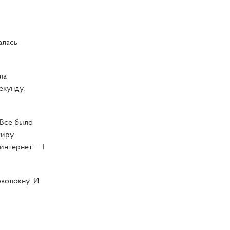
алась
ла
екунду.
 Все было
тиру
интернет — 1
волокну. И