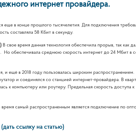
дежного интернет провайдера.
я еще в конце прошлого тысячелетия. Для подключения требов
сть составляла 58 Кбит в секунду.
)
В свое время данная технология обеспечила прорыв, так как да
. Но обеспечивала среднюю скорость интернет до 24 Мбит в с
в.
я, и ещё в 2018 году пользовалась широким распространением.
мутатор и соединялся со станцией интернет-провайдера. В квар
лась к компьютеру или роутеру. Предельная скорость доступа к 
 время самый распространенным является подключение по опто
(дать ссылку на статью)