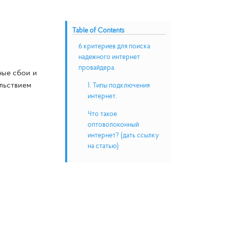
Table of Contents
6 критериев для поиска
надежного интернет
провайдера.
ные сбои и
ольствием
1. Типы подключения
интернет.
Что такое
оптоволоконный
интернет? (дать ссылку
на статью)