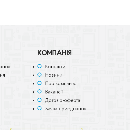
КОМПАНІЯ
ання
Контакти
ння
Новини
Про компанію
Вакансії
Договір-оферта
Заява-приєднання