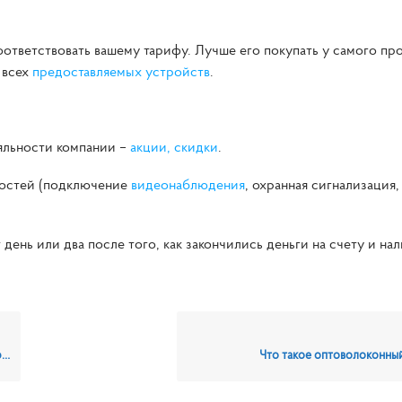
тветствовать вашему тарифу. Лучше его покупать у самого про
 всех
предоставляемых устройств
.
яльности компании –
акции, скидки
.
ностей (подключение
видеонаблюдения
, охранная сигнализация
ень или два после того, как закончились деньги на счету и на
?
Что такое оптоволоконны