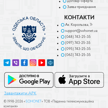
Договір-оферта
Заява-приєднання
КОНТАКТИ
Ак. Корольова, 7г
support@sohonet.ua
(048) 743-25-35
(097) 743-25-35
(095) 743-25-35
(063) 743-25-35
Завантажити APK
© 1998-2026 «
SOHONET
» ТОВ «Пiвденна телекомунiкацiйна
компанiя»