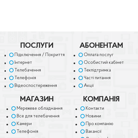
ПОСЛУГИ
АБОНЕНТАМ
Підключення / Покриття
Оплата послуг
Інтернет
Особистий кабінет
Телебачення
Техпідтримка
Телефонія
Часті питання
Відеоспостереження
Акції
МАГАЗИН
КОМПАНІЯ
Мережеве обладнання
Контакти
Все для телебачення
Новини
Камери
Про компанію
Телефонія
Вакансії