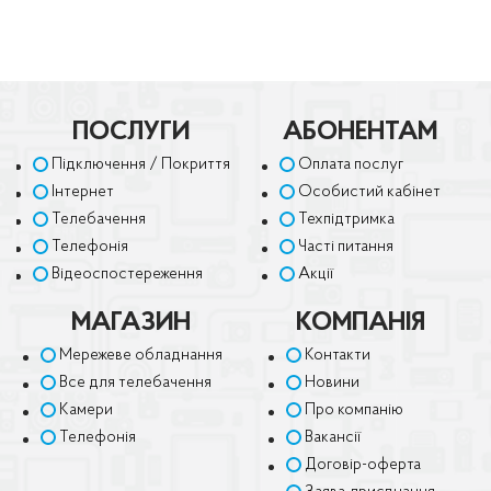
ПОСЛУГИ
АБОНЕНТАМ
Підключення / Покриття
Оплата послуг
Інтернет
Особистий кабінет
Телебачення
Техпідтримка
Телефонія
Часті питання
Відеоспостереження
Акції
МАГАЗИН
КОМПАНІЯ
Мережеве обладнання
Контакти
Все для телебачення
Новини
Камери
Про компанію
Телефонія
Вакансії
Договір-оферта