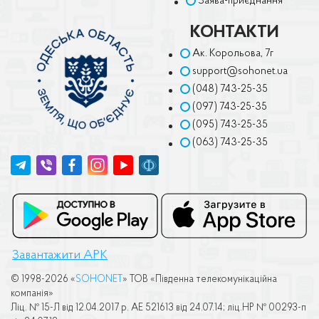
Заява-приєднання
КОНТАКТИ
Ак. Корольова, 7г
support@sohonet.ua
(048) 743-25-35
(097) 743-25-35
(095) 743-25-35
(063) 743-25-35
Завантажити APK
© 1998-2026 «
SOHONET
» ТОВ «Пiвденна телекомунiкацiйна
компанiя»
Лiц. № 15-Л вiд 12.04.2017 р. АЕ 521613 вiд 24.07.14; лiц.НР № 00293-п