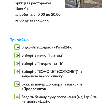
дорiжцi за рестораном
“Щастя”).
Час роботи:
з 10:00 до 20:00
без обіду та вихiдних.
Приват24
1
Відкрийте додаток «Privat24».
2
Виберіть меню “Платежі”
3
Виберіть “Інтернет та ТБ”
4
Виберіть “SOHONET (СОХОНЕТ)” із
запропонованого списку.
5
Вкажіть номер договору та натисніть
«Продовжити».
6
Введіть бажану суму поповнення (від 1 грн) та
натисніть «Далі».