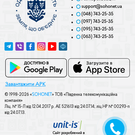
support@sohonet.ua
(048) 743-25-35
(097) 743-25-35
(095) 743-25-35
(063) 743-25-35
Завантажити APK
© 1998-2026 «
SOHONET
» ТОВ «Пiвденна телекомунiкацiйна
компанiя»
Лiц. № 15-Л вiд 12.04.2017 р. АЕ 521613 вiд 24.07.14; лiц.НР № 00293-п
вiд 24.07.13.
ПЕРЕДЗВОНІТЬ
МЕНІ
Сайт розроблений в