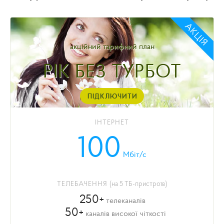
АКЦІЯ
акційний тарифний план
РІК БЕЗ ТУРБОТ
ПІДКЛЮЧИТИ
ІНТЕРНЕТ
100
Мбіт/с
ТЕЛЕБАЧЕННЯ
(на 5 ТБ-пристроїв)
250+
телеканалів
50+
каналів високої чіткості