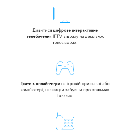
Дивитися
цифрове інтерактивне
телебачення
IPTV відразу на декількох
телевізорах.
Грати в онлайн-игри
на ігровій приставці або
комп’ютері, назавжди забувши про «гальма»
і «лаги».