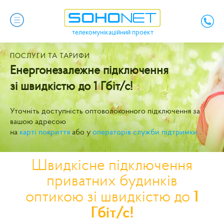
телекомунікаційний проект
ПОСЛУГИ ТА ТАРИФИ
Енергонезалежне підключення
зі швидкістю до
1 Гбіт/с!
Уточніть доступність оптоволоконного підключення за
вашою адресою
на
карті покриття
або у
операторів служби підтримки
.
Швидкісне підключення
приватних будинків
1
оптикою зі швидкістю до
Гбіт/с!