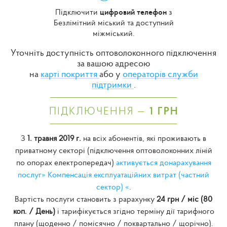
Підключити
цифровий телефон
з
Безлімітний міський та доступний
міжміський.
Уточніть доступність оптоволоконного підключення
за вашою адресою
на
карті покриття
або у
операторів служби
підтримки
.
ПІДКЛЮЧЕННЯ —
1 ГРН
З
1. травня 2019 г.
на всіх абонентів, які проживають в
приватному секторі (підключення оптоволоконних ліній
по опорах електропередач)
активується донарахування
послуг» Компенсація експлуатаційних витрат (частний
сектор) «
.
Вартість послуги становить з рарахунку
24 грн / міс (80
коп. / День)
і тарифікується згідно терміну дії тарифного
плану (щоденно / помісячно / поквартально / щорічно).