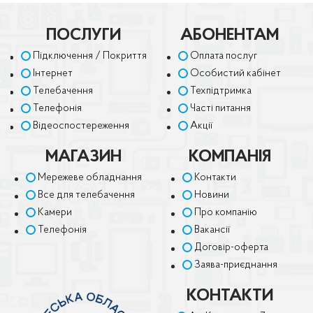
ПОСЛУГИ
АБОНЕНТАМ
Підключення / Покриття
Оплата послуг
Інтернет
Особистий кабінет
Телебачення
Техпідтримка
Телефонія
Часті питання
Відеоспостереження
Акції
МАГАЗИН
КОМПАНІЯ
Мережеве обладнання
Контакти
Все для телебачення
Новини
Камери
Про компанію
Телефонія
Вакансії
Договір-оферта
Заява-приєднання
КОНТАКТИ