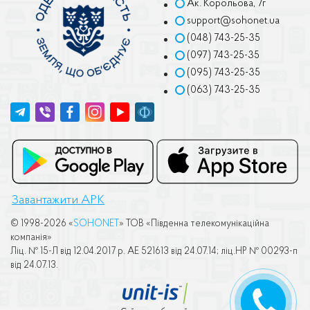
Ак. Корольова, 7г
support@sohonet.ua
(048) 743-25-35
(097) 743-25-35
(095) 743-25-35
(063) 743-25-35
Завантажити APK
© 1998-2026 «
SOHONET
» ТОВ «Пiвденна телекомунiкацiйна
компанiя»
Лiц. № 15-Л вiд 12.04.2017 р. АЕ 521613 вiд 24.07.14; лiц.НР № 00293-п
вiд 24.07.13.
ПЕРЕДЗВОНІТЬ
МЕНІ