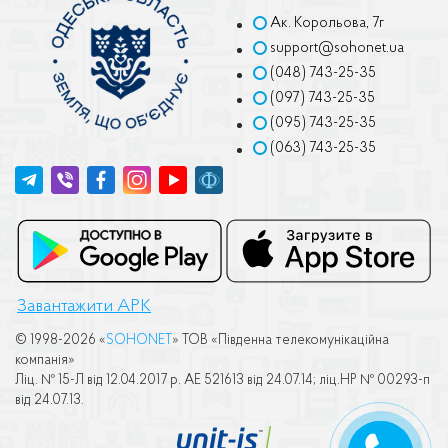
Ак. Корольова, 7г
support@sohonet.ua
(048) 743-25-35
(097) 743-25-35
(095) 743-25-35
(063) 743-25-35
Завантажити APK
© 1998-2026 «
SOHONET
» ТОВ «Пiвденна телекомунiкацiйна
компанiя»
Лiц. № 15-Л вiд 12.04.2017 р. АЕ 521613 вiд 24.07.14; лiц.НР № 00293-п
вiд 24.07.13.
ПЕРЕДЗВОНІТЬ