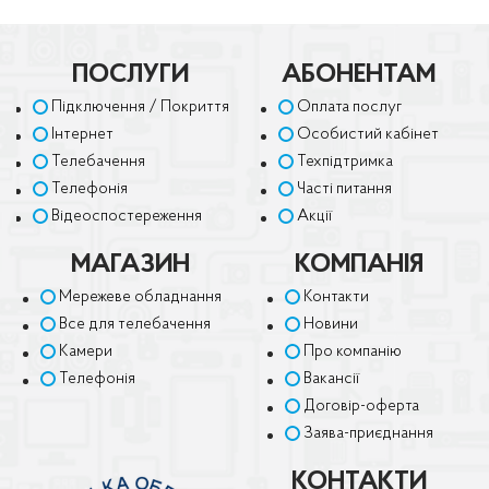
ПОСЛУГИ
АБОНЕНТАМ
Підключення / Покриття
Оплата послуг
Інтернет
Особистий кабінет
Телебачення
Техпідтримка
Телефонія
Часті питання
Відеоспостереження
Акції
МАГАЗИН
КОМПАНІЯ
Мережеве обладнання
Контакти
Все для телебачення
Новини
Камери
Про компанію
Телефонія
Вакансії
Договір-оферта
Заява-приєднання
КОНТАКТИ