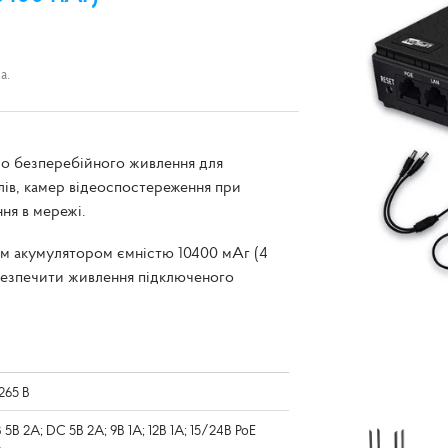
а.
о безперебійного живлення для
лів, камер відеоспостереження при
ня в мережі.
м акумулятором ємністю 10400 мАг (4
безпечити живлення підключеного
.265 В
 5В 2A; DC 5В 2А; 9В 1А; 12В 1А; 15/24В PoE