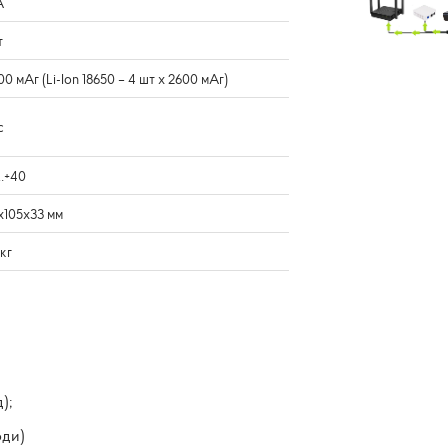
A
т
00 мАг (Li-Ion 18650 – 4 шт х 2600 мАг)
с
…+40
x105x33 мм
 кг
);
оди)