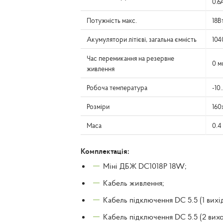
0.6
Потужність макс.
18В
Акумулятори літієві, загальна ємність
104
Час перемикання на резервне
0 м
живлення
Робоча температура
-10
Розміри
160
Маса
0.4
Комплектація:
Міні ДБЖ DC1018P 18W;
Кабель живлення;
Кабель підключення DC 5.5 (1 вихід
Кабель підключення DC 5.5 (2 вих