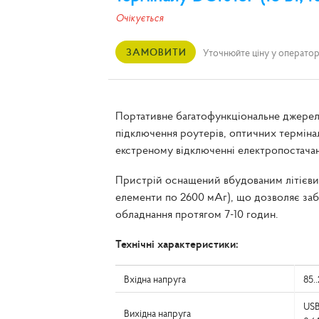
Очікується
ЗАМОВИТИ
Уточнюйте ціну у оператор
Портативне багатофункціональне джерел
підключення роутерів, оптичних терміна
екстреному відключенні електропостачан
Пристрій оснащений вбудованим літієви
елементи по 2600 мАг), що дозволяє за
обладнання протягом 7-10 годин.
Технічні характеристики:
Вхідна напруга
85.
USB
Вихідна напруга