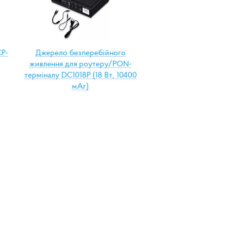
P-
Джерело безперебійного
живлення для роутеру/PON-
терміналу DC1018P (18 Вт, 10400
мАг)