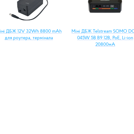
іні ДБЖ 12V 32Wh 8800 mAh
Міні ДБЖ Telstream SOMO DC
для роутера, термінала
045W 5В В9 12В, PoE, Li-ion
20800мА