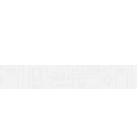
АБОНЕНТАМ
МАГАЗИН
Оплата послуг
Мережеве обладн
Особистий кабінет
Все для телебаче
Техпідтримка
Камери
Часті питання
Телефонія