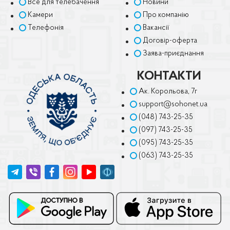
Все для телебачення
Новини
Камери
Про компанію
Телефонія
Вакансії
Договір-оферта
Заява-приєднання
КОНТАКТИ
Ак. Корольова, 7г
support@sohonet.ua
(048) 743-25-35
(097) 743-25-35
(095) 743-25-35
(063) 743-25-35