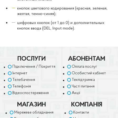
кнопок цветового кодирования (красная, зеленая,
желтая, темно-синяя);
цифровых кнопок (от 1 до 0) и дополнительных
кнопок ввода (DEL, Input mode).
ПОСЛУГИ
АБОНЕНТАМ
Підключення / Покриття
Оплата послуг
Інтернет
Особистий кабінет
Телебачення
Техпідтримка
Телефонія
Часті питання
Відеоспостереження
Акції
МАГАЗИН
КОМПАНІЯ
Мережеве обладнання
Контакти